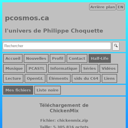
Arrière plan
EN
pcosmos.ca
l'univers de Philippe Choquette
Accueil
Nouvelles
Profil
Contact
Half-Life
Musique
PCASTL
Informatique
Séries
Vidéos
Lecture
OpenGL
Éléments
sids du C64
Liens
Mes fichiers
Liste noire
Téléchargement de
ChickenMix
Fichier: chickenmix.zip
Taille: 5,305,816 octets