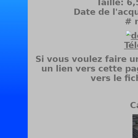
Taille: 6
Date de l'acq
# 
Té
Si vous voulez faire u
un lien vers cette pa
vers le fic
C