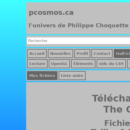
pcosmos.ca
l'univers de Philippe Choquette
Accueil
Nouvelles
Profil
Contact
Half-L
Lecture
OpenGL
Éléments
sids du C64
Mes fichiers
Liste noire
Téléch
The 
Fichie