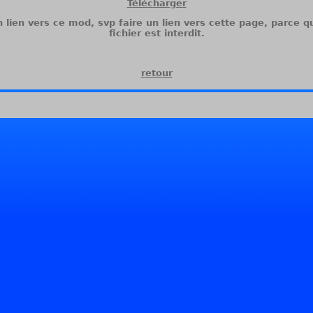
Télécharger
n lien vers ce mod, svp faire un lien vers cette page, parce qu
fichier est interdit.
retour