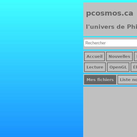
pcosmos.ca
l'univers de Ph
Accueil
Nouvelles
Lecture
OpenGL
É
Mes fichiers
Liste no