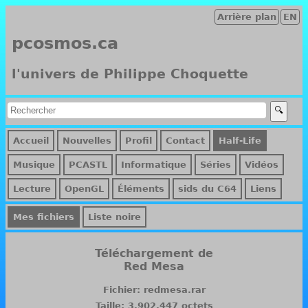
Arrière plan
EN
pcosmos.ca
l'univers de Philippe Choquette
Accueil
Nouvelles
Profil
Contact
Half-Life
Musique
PCASTL
Informatique
Séries
Vidéos
Lecture
OpenGL
Éléments
sids du C64
Liens
Mes fichiers
Liste noire
Téléchargement de
Red Mesa
Fichier: redmesa.rar
Taille: 3,902,447 octets