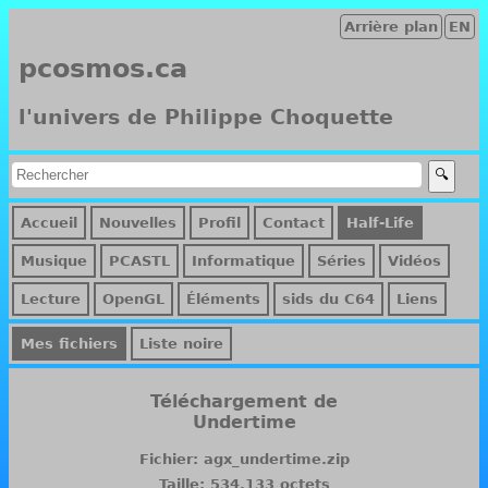
Arrière plan
EN
pcosmos.ca
l'univers de Philippe Choquette
Accueil
Nouvelles
Profil
Contact
Half-Life
Musique
PCASTL
Informatique
Séries
Vidéos
Lecture
OpenGL
Éléments
sids du C64
Liens
Mes fichiers
Liste noire
Téléchargement de
Undertime
Fichier: agx_undertime.zip
Taille: 534,133 octets