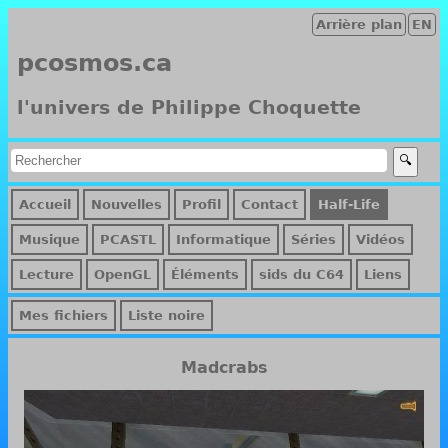
Arrière plan
EN
pcosmos.ca
l'univers de Philippe Choquette
Accueil
Nouvelles
Profil
Contact
Half-Life
Musique
PCASTL
Informatique
Séries
Vidéos
Lecture
OpenGL
Éléments
sids du C64
Liens
Mes fichiers
Liste noire
Madcrabs