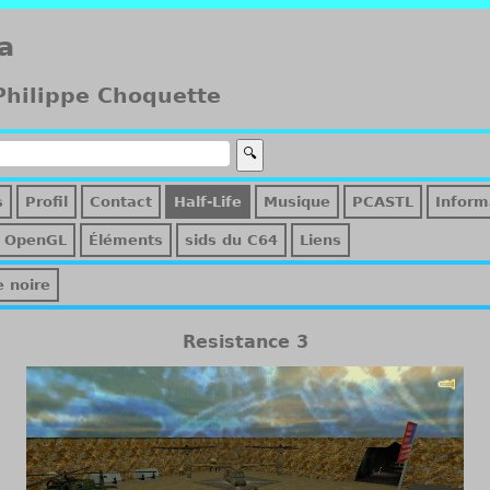
a
 Philippe Choquette
s
Profil
Contact
Half-Life
Musique
PCASTL
Inform
OpenGL
Éléments
sids du C64
Liens
e noire
Resistance 3