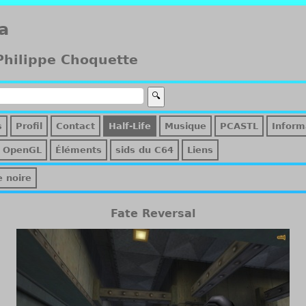
a
 Philippe Choquette
s
Profil
Contact
Half-Life
Musique
PCASTL
Inform
OpenGL
Éléments
sids du C64
Liens
e noire
Fate Reversal