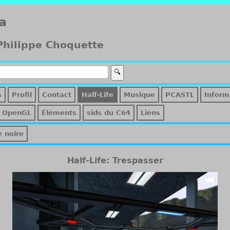
a
 Philippe Choquette
s
Profil
Contact
Half-Life
Musique
PCASTL
Inform
OpenGL
Éléments
sids du C64
Liens
e noire
Half-Life: Trespasser