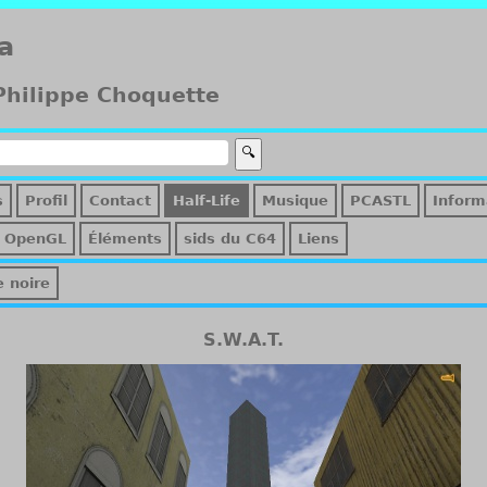
a
 Philippe Choquette
s
Profil
Contact
Half-Life
Musique
PCASTL
Inform
OpenGL
Éléments
sids du C64
Liens
e noire
S.W.A.T.