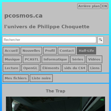
Arrière plan
EN
pcosmos.ca
l'univers de Philippe Choquette
Accueil
Nouvelles
Profil
Contact
Half-Life
Musique
PCASTL
Informatique
Séries
Vidéos
Lecture
OpenGL
Éléments
sids du C64
Liens
Mes fichiers
Liste noire
The Trap