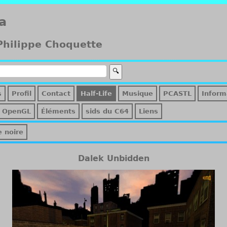
a
 Philippe Choquette
s
Profil
Contact
Half-Life
Musique
PCASTL
Inform
OpenGL
Éléments
sids du C64
Liens
e noire
Dalek Unbidden