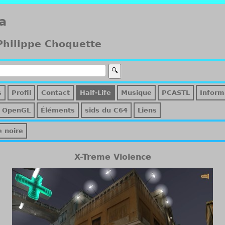
a
 Philippe Choquette
s
Profil
Contact
Half-Life
Musique
PCASTL
Inform
OpenGL
Éléments
sids du C64
Liens
e noire
X-Treme Violence